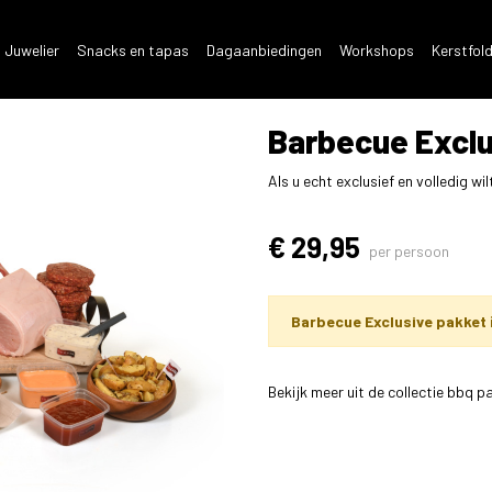
 Juwelier
Snacks en tapas
Dagaanbiedingen
Workshops
Kerstfol
Barbecue Exclu
Als u echt exclusief en volledig wil
€ 29,95
per persoon
Barbecue Exclusive pakket
Bekijk meer uit de collectie bbq 