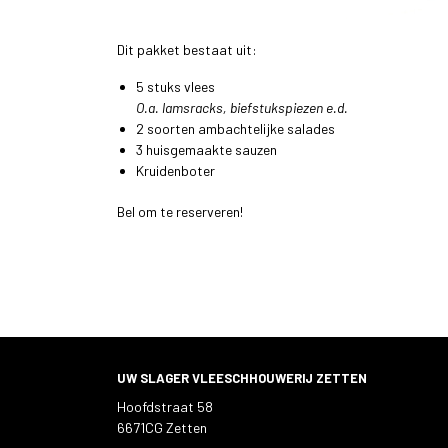
Dit pakket bestaat uit:
5 stuks vlees
O.a. lamsracks, biefstukspiezen e.d.
2 soorten ambachtelijke salades
3 huisgemaakte sauzen
Kruidenboter
Bel om te reserveren!
UW SLAGER VLEESCHHOUWERIJ ZETTEN
Hoofdstraat 58
6671CG Zetten