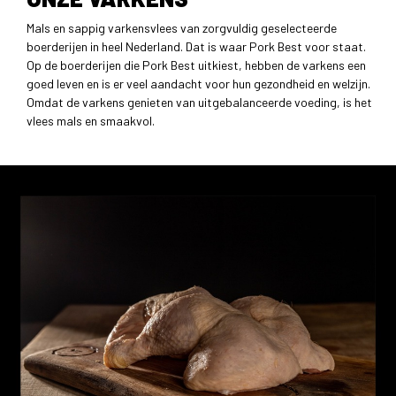
Mals en sappig varkensvlees van zorgvuldig geselecteerde
boerderijen in heel Nederland. Dat is waar Pork Best voor staat.
Op de boerderijen die Pork Best uitkiest, hebben de varkens een
goed leven en is er veel aandacht voor hun gezondheid en welzijn.
Omdat de varkens genieten van uitgebalanceerde voeding, is het
vlees mals en smaakvol.