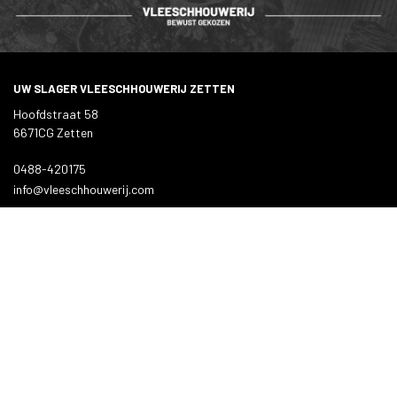
UW SLAGER VLEESCHHOUWERIJ ZETTEN
Hoofdstraat 58
6671CG Zetten
0488-420175
info@vleeschhouwerij.com
KLANTENSERVICE
Bestellen
Betalen
Afleveren
Contact
INFORMATIE
Over ons
Privacy en veiligheid