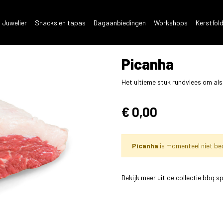
 Juwelier
Snacks en tapas
Dagaanbiedingen
Workshops
Kerstfol
Picanha
Het ultieme stuk rundvlees om als
€ 0,00
Picanha
is momenteel niet be
Bekijk meer uit de collectie bbq s