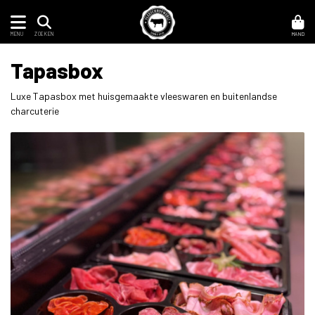
MENU
MAND
ZOEKEN
Tapasbox
Luxe Tapasbox met huisgemaakte vleeswaren en buitenlandse
charcuterie