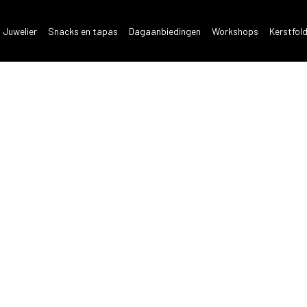
 Juwelier
Snacks en tapas
Dagaanbiedingen
Workshops
Kerstfol