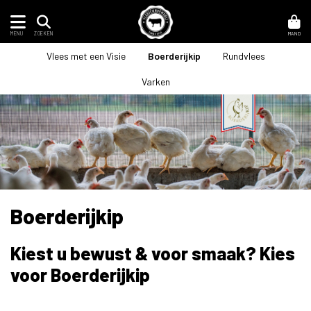
MENU
MAND
ZOEKEN
Vlees met een Visie
Boerderijkip
Rundvlees
Varken
Boerderijkip
Kiest u bewust & voor smaak? Kies
voor Boerderijkip